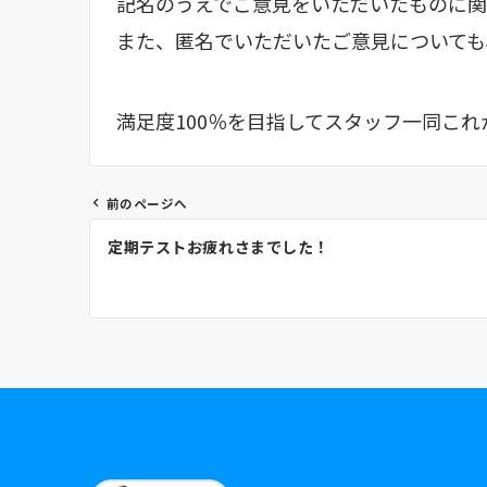
記名のうえでご意見をいただいたものに関
また、匿名でいただいたご意見についても
満足度100％を目指してスタッフ一同こ
前のページへ
投
定期テストお疲れさまでした！
稿
ナ
ビ
ゲ
ー