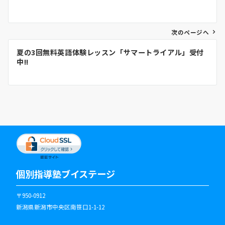
稿
ナ
次のページへ
ビ
夏の3回無料英語体験レッスン「サマートライアル」受付
中!!
ゲ
ー
シ
ョ
ン
個別指導塾ブイステージ
〒950-0912
新潟県新潟市中央区南笹口1-1-12